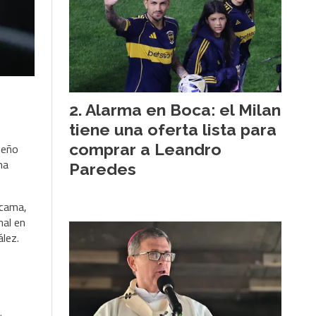
Alarma en Boca: el Milan
tiene una oferta lista para
comprar a Leandro
teño
ma
Paredes
 cama,
nal en
ález.