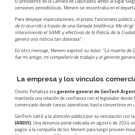
El presidente de la Cámara de Diputados arribó al lugar lue
versiones periodísticas, Menem se encontraba en el depart
Para despejar especulaciones, el propio funcionario publicó
de lo ocurrido a través de una llamada telefónica. Me diri
interviniendo el SAME y efectivos de la Policía de la Ciuda
genera una noticia tan dolorosa"
.
En otro mensaje, Menem expresó su dolor:
"La muerte de D
fue mi amigo, mi compañero de trabajo y el gerente gener
La empresa y los vínculos comerci
Osorio Peñaloza era
gerente general de GenTech Argen
mantenía una relación de confianza con el legislador desde
comenzado desde tareas operativas hasta convertirse en uno
GenTech saltó a la atención pública por su vinculación con la
(ANDIS)
. Una denuncia penal radicada en agosto de 2024 se
pagos a la compañía de los Menem para luego proveer insum