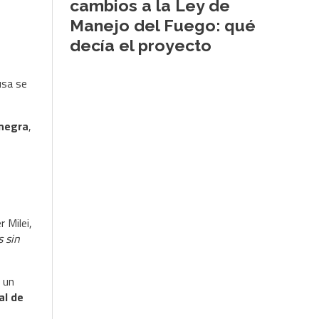
cambios a la Ley de
Manejo del Fuego: qué
decía el proyecto
ausa se
 negra
,
 Milei,
s sin
e un
al de