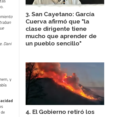
ntas
o.
San Cayetano: García
imiento
Cuerva afirmó que "la
ntraban
que
clase dirigente tiene
mucho que aprender de
un pueblo sencillo"
e. Dani
enem, y
abía
pacidad
os
El Gobierno retiró los
 de