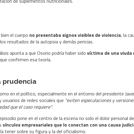
zación de suplementos nutricionales.
 bien el cuerpo
no presentaba signos visibles de violencia
, la c
los resultados de la autopsia y demás pericias.
álisis apunta a que Osorio podría haber sido
víctima de una viuda
ue confirmen esa teoría.
a prudencia
o en el político, especialmente en el entorno del presidente Javier
y usuarios de redes sociales que
"eviten especulaciones y versione
riedad que el caso requiere"
.
episodio pone en el centro de la escena no solo el dolor personal d
s
vínculos empresariales que lo conectan con una causa judici
a tener sobre su figura y la del oficialismo.