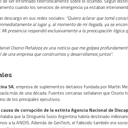
go de ser informado telefónicamente sobre lo ocurrido. Según disti
amento cuando los servicios de emergencia ya estaban interviniend
 un descargo en sus redes sociales:
"Quiero aclarar que tomé conoc
gí inmediatamente al lugar y, al momento de mi llegada, ya se enco
d. Mi presencia respondió exclusivamente a la preocupación lógica 
aniel Osorio Peñaloza es una noticia que me golpea profundament
al de una empresa que construimos y desarrollamos juntos"
.
ales
tina SA
, empresa de suplementos dietarios fundada por Martín M
 hacía más de una década. Fuentes cercanas señalaron que Osorio h
 de los principales ejecutivos.
causa de corrupción de la extinta Agencia Nacional de Disca
ñalaba que la Droguería Suizo Argentina habría destinado millonari
os a la ANDIS. Además de GenTech, el fallecido también era socio