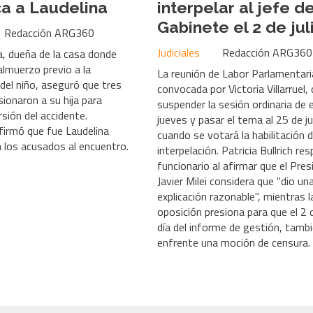
a a Laudelina
interpelar al jefe d
Gabinete el 2 de jul
Redacción ARG360
Judiciales
Redacción ARG360
a, dueña de la casa donde
 almuerzo previo a la
La reunión de Labor Parlamentari
del niño, aseguró que tres
convocada por Victoria Villarruel, 
ionaron a su hija para
suspender la sesión ordinaria de 
ersión del accidente.
jueves y pasar el tema al 25 de ju
irmó que fue Laudelina
cuando se votará la habilitación d
a los acusados al encuentro.
interpelación. Patricia Bullrich res
funcionario al afirmar que el Pre
Javier Milei considera que "dio un
explicación razonable", mientras l
oposición presiona para que el 2 d
día del informe de gestión, tamb
enfrente una moción de censura.