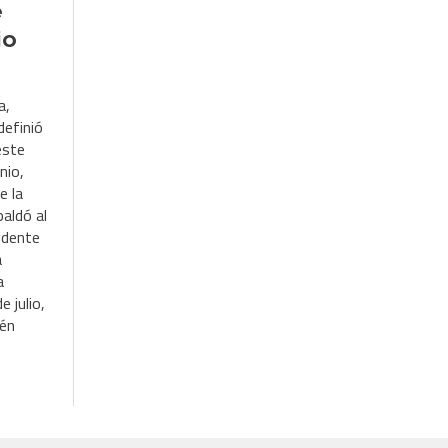
e
io
a,
definió
este
nio,
e la
paldó al
sidente
a
a
e julio,
ién