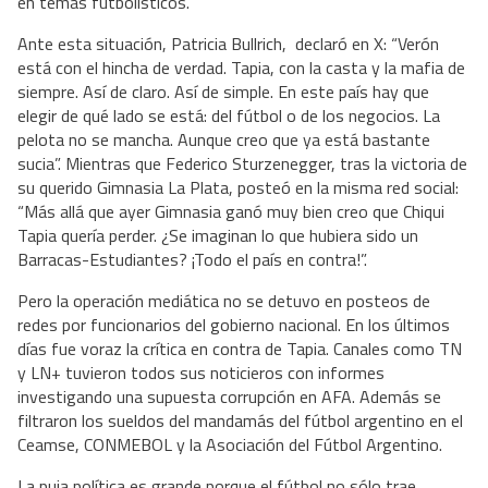
en temas futbolísticos.
Ante esta situación, Patricia Bullrich, declaró en X: “Verón
está con el hincha de verdad. Tapia, con la casta y la mafia de
siempre. Así de claro. Así de simple. En este país hay que
elegir de qué lado se está: del fútbol o de los negocios. La
pelota no se mancha. Aunque creo que ya está bastante
sucia”. Mientras que Federico Sturzenegger, tras la victoria de
su querido Gimnasia La Plata, posteó en la misma red social:
“Más allá que ayer Gimnasia ganó muy bien creo que Chiqui
Tapia quería perder. ¿Se imaginan lo que hubiera sido un
Barracas-Estudiantes? ¡Todo el país en contra!”.
Pero la operación mediática no se detuvo en posteos de
redes por funcionarios del gobierno nacional. En los últimos
días fue voraz la crítica en contra de Tapia. Canales como TN
y LN+ tuvieron todos sus noticieros con informes
investigando una supuesta corrupción en AFA. Además se
filtraron los sueldos del mandamás del fútbol argentino en el
Ceamse, CONMEBOL y la Asociación del Fútbol Argentino.
La puja política es grande porque el fútbol no sólo trae